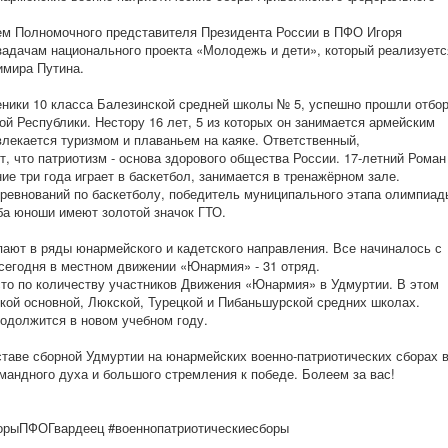
ем Полномочного представителя Президента России в ПФО Игоря
задачам национального проекта «Молодежь и дети», который реализуетс
имира Путина.
ники 10 класса Балезинской средней школы № 5, успешно прошли отбо
ой Республики. Нестору 16 лет, 5 из которых он занимается армейским
влекается туризмом и плаваньем на каяке. Ответственный,
, что патриотизм - основа здорового общества России. 17-летний Роман
ие три года играет в баскетбол, занимается в тренажёрном зале.
оревнований по баскетболу, победитель муниципального этапа олимпиад
ба юноши имеют золотой значок ГТО.
пают в ряды юнармейского и кадетского направления. Все начиналось с
 сегодня в местном движении «Юнармия» - 31 отряд.
сто по количеству участников Движения «Юнармия» в Удмуртии. В этом
ской основной, Люкской, Турецкой и Пибаньшурской средних школах.
должится в новом учебном году.
таве сборной Удмуртии на юнармейских военно-патриотических сборах 
мандного духа и большого стремления к победе. Болеем за вас!
орыПФОГвардеец #военнопатриотическиесборы