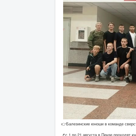
👉Балезинские юноши в команде сверст
📌с 1 по 21 августа в Пензе проходят