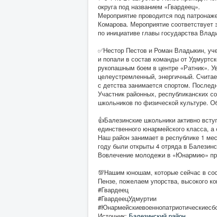
округа под названием «Гвардеец».
Мероприятие проводится под патронаж
Комарова. Мероприятие соответствует 
по инициативе главы государства Влад
✅Нестор Пестов и Роман Владыкин, уче
и попали в состав команды от Удмуртск
рукопашным боем в центре «Ратник». У
целеустремленный, энергичный. Считает
с детства занимается спортом. Последн
Участник районных, республиканских с
школьников по физической культуре. О
👍Балезинские школьники активно всту
единственного юнармейского класса, а
Наш район занимает в республике 1 ме
году были открыты 4 отряда в Балезин
Вовлечение молодежи в «Юнармию» про
💯Нашим юношам, которые сейчас в сос
Пензе, пожелаем упорства, высокого ко
#Гвардеец
#ГвардеецУдмуртии
#Юнармейскиевоеннопатриотическиесб
Источник:
Балезинский район