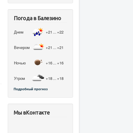
Погода в Балезино
Днем
+21
...
+22
Вечером
+21
...
+21
Ночью
+16
...
+16
Утром
+18
...
+18
Подробный прогноз
Мы вКонтакте