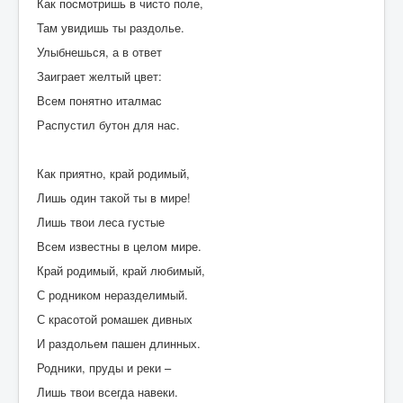
Как посмотришь в чисто поле,
/
Там увидишь ты раздолье.
5
Улыбнешься, а в ответ
Заиграет желтый цвет:
Всем понятно италмас
Распустил бутон для нас.
Как приятно, край родимый,
Лишь один такой ты в мире!
Лишь твои леса густые
Всем известны в целом мире.
Край родимый, край любимый,
С родником неразделимый.
С красотой ромашек дивных
И раздольем пашен длинных.
Родники, пруды и реки –
Лишь твои всегда навеки.