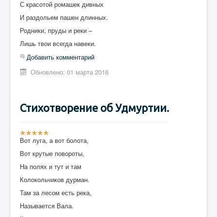
С красотой ромашек дивных
И раздольем пашен длинных.
Родники, пруды и реки –
Лишь твои всегда навеки.
Добавить комментарий
Обновлено: 01 марта 2016
Стихотворение об Удмуртии.
Р
е
Вот луга, а вот болота,
й
Вот крутые повороты,
т
и
На полях и тут и там
н
Колокольчиков дурман.
г
:
Там за лесом есть река,
Называется Вала.
5