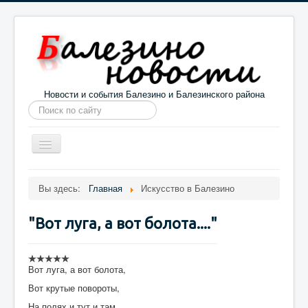
Новости и события Балезино и Балезинского района
Искать...
Toggle
Navigation
Главная
Погода в Балезино
Новости
Вы здесь:
Главная
Искусство в Балезино
Информация
Галерея
О проекте
"Вот луга, а вот болота...."
Вот луга, а вот болота,
Вот крутые повороты,
На полях и тут и там