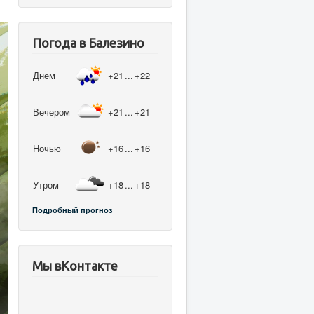
Погода в Балезино
Днем
+21
...
+22
Вечером
+21
...
+21
Ночью
+16
...
+16
Утром
+18
...
+18
Подробный прогноз
Мы вКонтакте