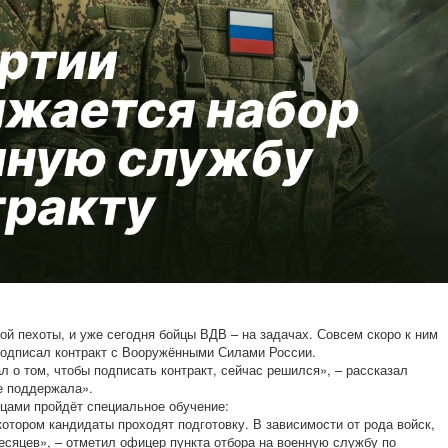
ой пехоты, и уже сегодня бойцы ВДВ – на задачах. Совсем скоро к ним
подписал контракт с Вооружёнными Силами России.
л о том, чтобы подписать контракт, сейчас решился», – рассказал
е поддержала».
цами пройдёт специальное обучение:
 котором кандидаты проходят подготовку. В зависимости от рода войск,
есяцев», – отметил офицер пункта отбора на военную службу по