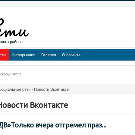
ского района
сти
Информация
Галерея
О проекте
и среди цветов
.
Социальные сети - Новости Вконтакте
Новости Вконтакте
ДВ»Только вчера отгремел праз...