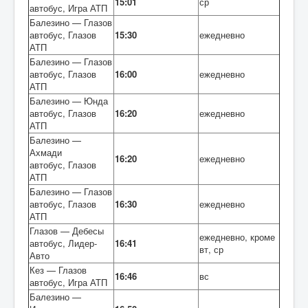
15:01
ср
автобус, Игра АТП
Балезино
—
Глазов
автобус, Глазов
15:30
ежедневно
АТП
Балезино
—
Глазов
автобус, Глазов
16:00
ежедневно
АТП
Балезино
—
Юнда
автобус, Глазов
16:20
ежедневно
АТП
Балезино
—
Ахмади
16:20
ежедневно
автобус, Глазов
АТП
Балезино
—
Глазов
автобус, Глазов
16:30
ежедневно
АТП
Глазов
—
Дебесы
ежедневно, кроме
автобус, Лидер-
16:41
вт, ср
Авто
Кез
—
Глазов
16:46
вс
автобус, Игра АТП
Балезино
—