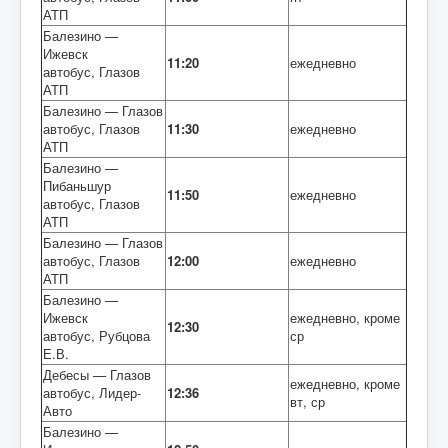
АТП
Балезино
—
Ижевск
11:20
ежедневно
автобус, Глазов
АТП
Балезино
—
Глазов
автобус, Глазов
11:30
ежедневно
АТП
Балезино
—
Пибаньшур
11:50
ежедневно
автобус, Глазов
АТП
Балезино
—
Глазов
автобус, Глазов
12:00
ежедневно
АТП
Балезино
—
Ижевск
ежедневно, кроме
12:30
автобус, Рубцова
ср
Е.В.
Дебесы
—
Глазов
ежедневно, кроме
автобус, Лидер-
12:36
вт, ср
Авто
Балезино
—