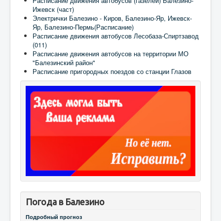
Расписание движения автобусов (газелей) Балезино-
Ижевск (част)
Электрички Балезино - Киров, Балезино-Яр, Ижевск-
Яр, Балезино-Пермь(Расписание)
Расписание движения автобусов Лесобаза-Спиртзавод
(011)
Расписание движения автобусов на территории МО
"Балезинский район"
Расписание пригородных поездов со станции Глазов
Погода в Балезино
Подробный прогноз