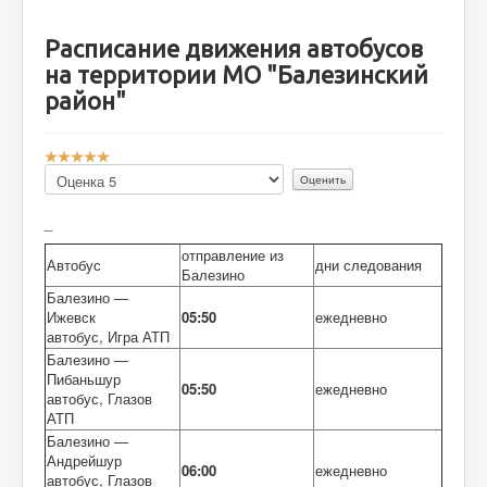
Расписание движения автобусов
на территории МО "Балезинский
район"
Р
е
Пожалуйста,
й
оцените
т
_
и
н
отправление из
Автобус
дни следования
г
Балезино
:
Балезино
—
Ижевск
05:50
ежедневно
5
автобус, Игра АТП
Балезино
—
/
Пибаньшур
05:50
ежедневно
автобус, Глазов
5
АТП
Балезино
—
Андрейшур
06:00
ежедневно
автобус, Глазов