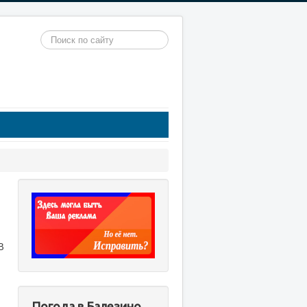
Искать...
В
Погода в Балезино