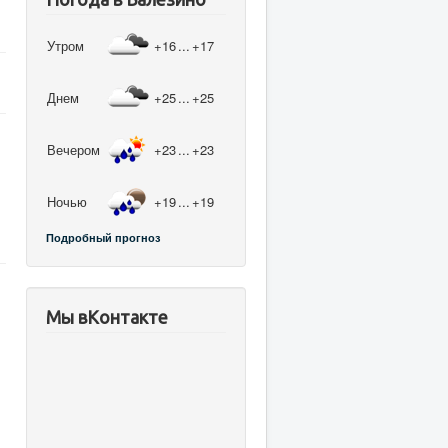
Утром
+16
...
+17
Днем
+25
...
+25
Вечером
+23
...
+23
Ночью
+19
...
+19
Подробный прогноз
Мы вКонтакте