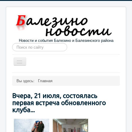
Новости и события Балезино и Балезинского района
Искать...
Toggle
Navigation
Главная
Погода в Балезино
Новости
Вы здесь:
Главная
Информация
Галерея
О проекте
Вчера, 21 июля, состоялась
первая встреча обновленного
клуба...