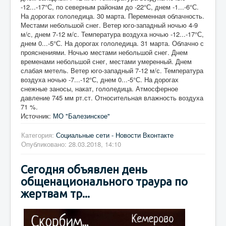
-12...-17°С, по северным районам до -22°С, днем -1...-6°С.
На дорогах гололедица. 30 марта. Переменная облачность.
Местами небольшой снег. Ветер юго-западный ночью 4-9
м/с, днем 7-12 м/с. Температура воздуха ночью -12...-17°С,
днем 0...-5°С. На дорогах гололедица. 31 марта. Облачно с
прояснениями. Ночью местами небольшой снег. Днем
временами небольшой снег, местами умеренный. Днем
слабая метель. Ветер юго-западный 7-12 м/с. Температура
воздуха ночью -7...-12°С, днем 0...-5°С. На дорогах
снежные заносы, накат, гололедица. Атмосферное
давление 745 мм рт.ст. Относительная влажность воздуха
71 %.
Источник:
МО "Балезинское"
Категория:
Социальные сети - Новости Вконтакте
Опубликовано: 28.03.2018, 14:10
Сегодня объявлен день
общенационального траура по
жертвам тр...