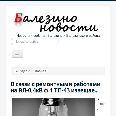
Новости и события Балезино и Балезинского района
Искать...
Toggle
Navigation
Главная
Погода в Балезино
Новости
Вы здесь:
Главная
Информация
Галерея
О проекте
В связи с ремонтными работами
на ВЛ-0,4кВ ф.1 ТП-43 извещае...
В
связи
с