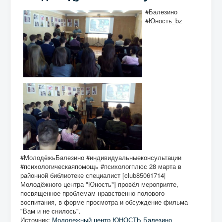
#Балезино
#Юность_bz
#МолодёжьБалезино #индивидуальныеконсультации
#психологическаяпомощь #психологплюс 28 марта в
районной библиотеке специалист [club85061714|
Молодёжного центра "Юность"] провёл мероприяте,
посвященное проблемам нравственно-полового
воспитания, в форме просмотра и обсуждение фильма
"Вам и не снилось".
Источник:
Молодежный центр ЮНОСТЬ Балезино