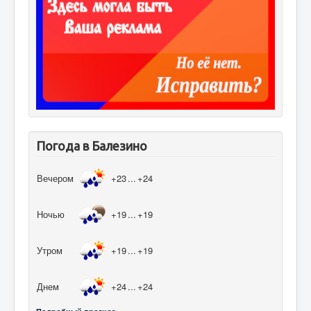
Погода в Балезино
Вечером
+23
...
+24
Ночью
+19
...
+19
Утром
+19
...
+19
Днем
+24
...
+24