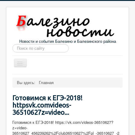
Новости и события Балезино и Балезинского района
Искать...
Toggle
Navigation
Главная
Погода в Балезино
Новости
Вы здесь:
Главная
Информация
Галерея
О проекте
Готовимся к ЕГЭ-2018!
httpsvk.comvideos-
36510627z=video...
Готовимся к ЕГЭ-2018! https://vk.com/videos-36510627?
z=video-
36510627_456239262%2Fclub36510627%2Fpl_-36510627_-2