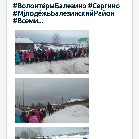
#ВолонтёрыБалезино #Сергино
#МjлодёжьБалезинскийРайон
#Всеми...