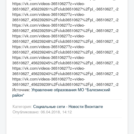
https://vk.com/videos-36510627?z=video-
36510627_456239261%2Fclub36510627%2Fpl_-36510627_-2
https://vk.com/videos-36510627?z=video-
36510627_456239260%2Fclub36510627%2Fpl_-36510627_-2
https://vk.com/videos-36510627?z=video-
36510627_456239259%2Fclub36510627%2Fpl_-36510627_-2
https://vk.com/videos-36510627?z=video-
36510627_456239248%2Fclub36510627%2Fpl_-36510627_-2
https://vk.com/videos-36510627?z=video-
36510627_456239246%2Fclub36510627%2Fpl_-36510627_-2
https://vk.com/videos-36510627?z=video-
36510627_456239245%2Fclub36510627%2Fpl_-36510627_-2
https://vk.com/videos-36510627?z=video-
36510627_456239240%2Fclub36510627%2Fpl_-36510627_-2
https://vk.com/videos-36510627?z=video-
36510627_456239239%2Fclub36510627%2Fpl_-36510627_-2
Источник:
Управление образования МО "Балезинский
район"
Категория:
Социальные сети - Новости Вконтакте
Опубликовано: 06.04.2018, 14:12