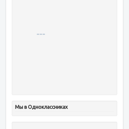
Мы в Одноклассниках