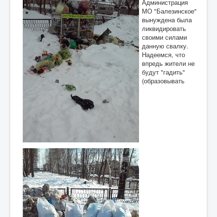
Администрация
МО "Балезинское"
вынуждена была
ликвидировать
своими силами
данную свалку.
Надеемся, что
впредь жители не
будут "гадить"
(образовывать