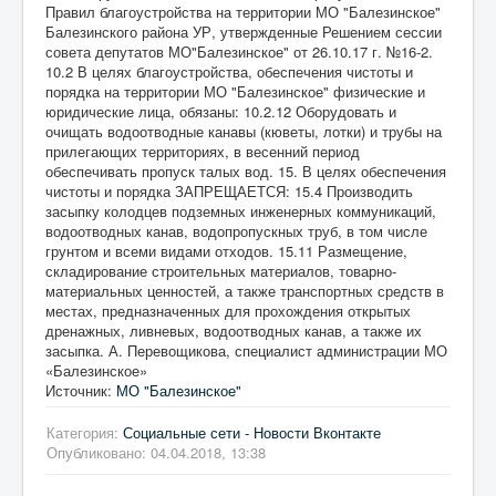
Правил благоустройства на территории МО "Балезинское"
Балезинского района УР, утвержденные Решением сессии
совета депутатов МО"Балезинское" от 26.10.17 г. №16-2.
10.2 В целях благоустройства, обеспечения чистоты и
порядка на территории МО "Балезинское" физические и
юридические лица, обязаны: 10.2.12 Оборудовать и
очищать водоотводные канавы (кюветы, лотки) и трубы на
прилегающих территориях, в весенний период
обеспечивать пропуск талых вод. 15. В целях обеспечения
чистоты и порядка ЗАПРЕЩАЕТСЯ: 15.4 Производить
засыпку колодцев подземных инженерных коммуникаций,
водоотводных канав, водопропускных труб, в том числе
грунтом и всеми видами отходов. 15.11 Размещение,
складирование строительных материалов, товарно-
материальных ценностей, а также транспортных средств в
местах, предназначенных для прохождения открытых
дренажных, ливневых, водоотводных канав, а также их
засыпка. А. Перевощикова, специалист администрации МО
«Балезинское»
Источник:
МО "Балезинское"
Категория:
Социальные сети - Новости Вконтакте
Опубликовано: 04.04.2018, 13:38