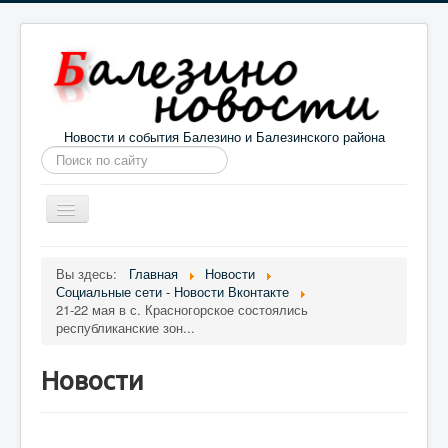
Новости и события Балезино и Балезинского района
Искать...
Toggle
Navigation
Главная
Погода в Балезино
Новости
Вы здесь:
Главная
Новости
Социальные сети - Новости Вконтакте
Информация
Галерея
О проекте
21-22 мая в с. Красногорское состоялись
республиканские зон...
Новости