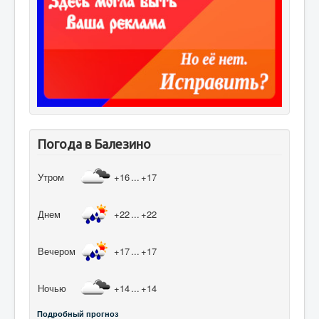
Погода в Балезино
Утром
+16
...
+17
Днем
+22
...
+22
Вечером
+17
...
+17
Ночью
+14
...
+14
Подробный прогноз