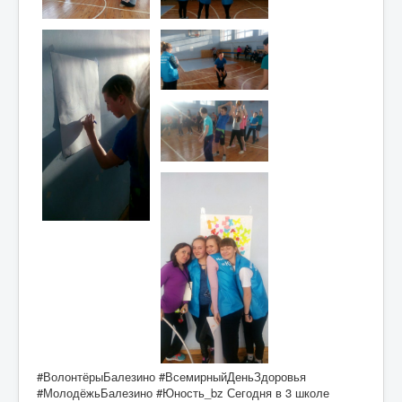
#ВолонтёрыБалезино #ВсемирныйДеньЗдоровья
#МолодёжьБалезино #Юность_bz Сегодня в 3 школе