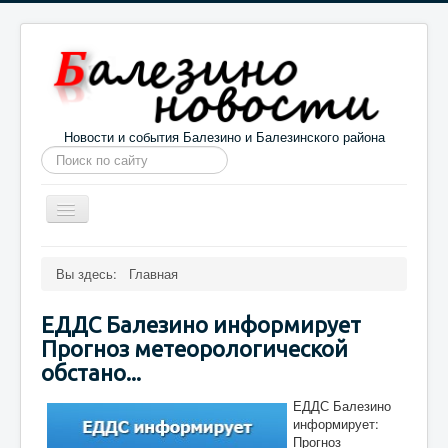
Новости и события Балезино и Балезинского района
Искать...
Toggle
Navigation
Главная
Погода в Балезино
Новости
Вы здесь:
Главная
Информация
Галерея
О проекте
ЕДДС Балезино информирует
Прогноз метеорологической
обстано...
ЕДДС Балезино
информирует:
Прогноз