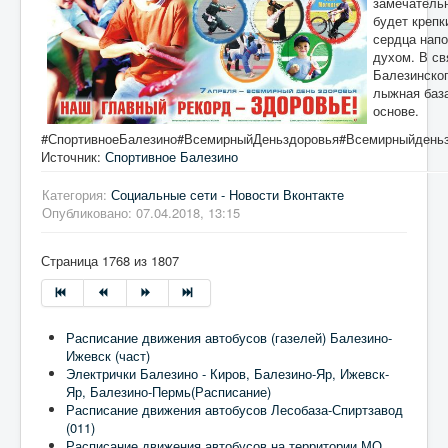
замечатель
будет крепк
сердца нап
духом. В св
Балезинског
лыжная баз
основе.
#СпортивноеБалезино#ВсемирныйДеньздоровья#Всемирныйденьзд
Источник:
Спортивное Балезино
Категория:
Социальные сети - Новости Вконтакте
Опубликовано: 07.04.2018, 13:15
Страница 1768 из 1807
Расписание движения автобусов (газелей) Балезино-
Ижевск (част)
Электрички Балезино - Киров, Балезино-Яр, Ижевск-
Яр, Балезино-Пермь(Расписание)
Расписание движения автобусов Лесобаза-Спиртзавод
(011)
Расписание движения автобусов на территории МО