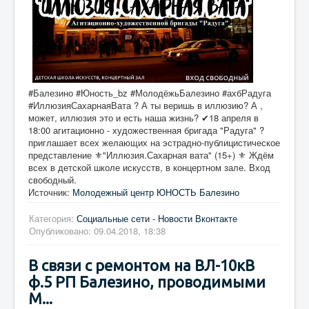
#Балезино #Юность_bz #МолодёжьБалезино #ахбРадуга
#ИллюзияСахарнаяВата ? А ты веришь в иллюзию? А ,
может, иллюзия это и есть наша жизнь? ✔18 апреля в
18:00 агитационно - художественная бригада "Радуга" ?
приглашает всех желающих на эстрадно-публицистическое
представление ⚜"Иллюзия.Сахарная вата" (15+) ⚜ Ждём
всех в детской школе искусств, в концертном зале. Вход
свободный.
Источник:
Молодежный центр ЮНОСТЬ Балезино
Категория:
Социальные сети - Новости Вконтакте
Опубликовано: 09.04.2018, 18:38
В связи с ремонтом на ВЛ-10кВ
ф.5 РП Балезино, проводимыми
М...