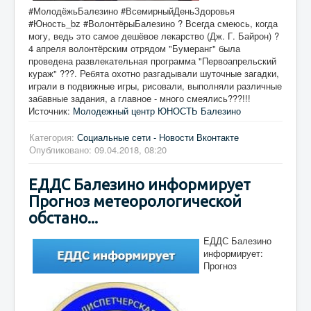
#МолодёжьБалезино #ВсемирныйДеньЗдоровья
#Юность_bz #ВолонтёрыБалезино ? Всегда смеюсь, когда
могу, ведь это самое дешёвое лекарство (Дж. Г. Байрон) ?
4 апреля волонтёрским отрядом "Бумеранг" была
проведена развлекательная программа "Первоапрельский
кураж" ???. Ребята охотно разгадывали шуточные загадки,
играли в подвижные игры, рисовали, выполняли различные
забавные задания, а главное - много смеялись???!!!
Источник:
Молодежный центр ЮНОСТЬ Балезино
Категория:
Социальные сети - Новости Вконтакте
Опубликовано: 09.04.2018, 08:20
ЕДДС Балезино информирует
Прогноз метеорологической
обстано...
ЕДДС Балезино
информирует:
Прогноз