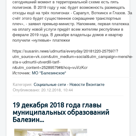
сегодняшний момент в территориальной схеме есть пять
полигонов. В 2019 году у нас будет возможность размещать
отходы ещё на трёх полигонах - Сарапул, Воткинск и Глазов. За
счёт этого будет существенное сокращение транспортных
плеч», - заявил премьер-министр. Напомним, первая платежка
на оплату новой услуги придёт всем жителям республики в
феврале 2019 года. В декабре владельцы домов и квартир
получили «нулевые» платежки
https://susanin.news/udmurtia/everyday/20181220-257597/?
utm_source=vk.com&utm_medium=social&utm_campaign=menshe-
sta-v-udmurtii-utverdili-tarif-
n&utm_content=25289579#&hcq=vuVzKcr
Источник:
МО "Балезинское"
Категория:
Социальные сети - Новости Вконтакте
Опубликовано: 20.12.2018, 10:44
19 декабря 2018 года главы
муниципальных образований
Балезин...