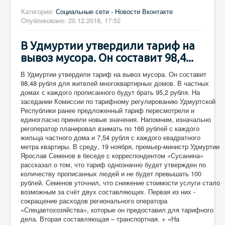
Категория:
Социальные сети - Новости Вконтакте
Опубликовано: 20.12.2018, 17:52
В Удмуртии утвердили тариф на
вывоз мусора. Он составит 98,4...
В Удмуртии утвердили тариф на вывоз мусора. Он составит
98,48 рубля для жителей многоквартирных домов. В частных
домах с каждого прописанного будут брать 95,2 рубля. На
заседании Комиссии по тарифному регулированию Удмуртской
Республики ранее предложенный тариф пересмотрели и
единогласно приняли новые значения. Напомним, изначально
регоператор планировал взимать по 166 рублей с каждого
жильца частного дома и 7,54 рубля с каждого квадратного
метра квартиры. В среду, 19 ноября, премьер-министр Удмуртии
Ярослав Семенов в беседе с корреспондентом «Сусанина»
рассказал о том, что тариф однозначно будет утвержден по
количеству прописанных людей и не будет превышать 100
рублей. Семенов уточнил, что снижение стоимости услуги стало
возможным за счёт двух составляющих. Первая из них -
сокращение расходов регионального оператора
«Спецавтохозяйства», которые он предоставил для тарифного
дела. Вторая составляющая – транспортная. + «На