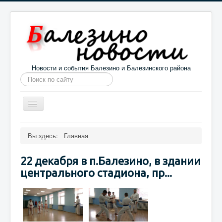
Новости и события Балезино и Балезинского района
Искать...
Toggle
Navigation
Главная
Погода в Балезино
Новости
Вы здесь:
Главная
Информация
Галерея
О проекте
22 декабря в п.Балезино, в здании
центрального стадиона, пр...