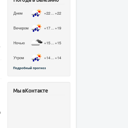
Днем
+22
...
+22
Вечером
+17
...
+19
Ночью
+15
...
+15
,
Утром
+14
...
+14
Подробный прогноз
Мы вКонтакте
и