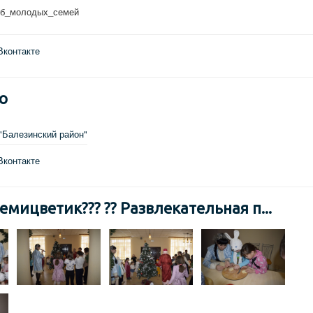
уб_молодых_семей
Вконтакте
о
"Балезинский район"
Вконтакте
мицветик??? ?? Развлекательная п...