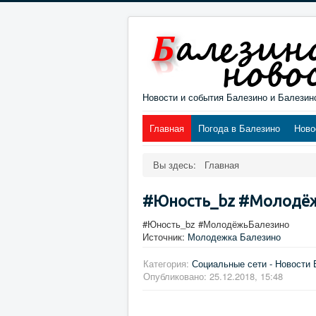
Новости и события Балезино и Балезин
Главная
Погода в Балезино
Ново
Вы здесь:
Главная
#Юность_bz #Молодё
#Юность_bz #МолодёжьБалезино
Источник:
Молодежка Балезино
Категория:
Социальные сети - Новости 
Опубликовано: 25.12.2018, 15:48