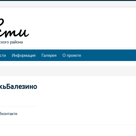
ского района
сти
Информация
Галерея
О проекте
жьБалезино
Вконтакте