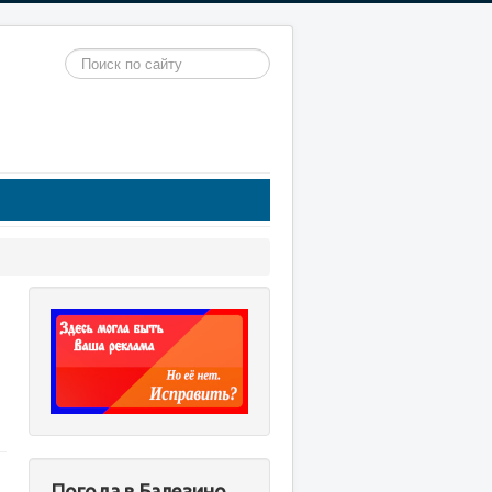
Искать...
Погода в Балезино