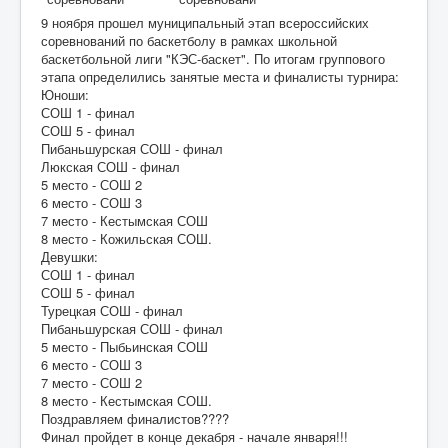
9 ноября прошел муниципальный этап всероссийских
соревнований по баскетболу в рамках школьной
баскетбольной лиги "КЭС-баскет". По итогам группового
этапа определились занятые места и финалисты турнира:
Юноши:
СОШ 1 - финал
СОШ 5 - финал
Пибаньшурская СОШ - финал
Люкская СОШ - финал
5 место - СОШ 2
6 место - СОШ 3
7 место - Кестымская СОШ
8 место - Кожильская СОШ.
Девушки:
СОШ 1 - финал
СОШ 5 - финал
Турецкая СОШ - финал
Пибаньшурская СОШ - финал
5 место - Пыбьинская СОШ
6 место - СОШ 3
7 место - СОШ 2
8 место - Кестымская СОШ.
Поздравляем финалистов????
Финал пройдет в конце декабря - начале января!!!