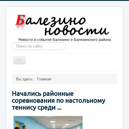
Новости и события Балезино и Балезинского района
Искать...
Toggle
Navigation
Главная
Погода в Балезино
Новости
Вы здесь:
Главная
Информация
Галерея
О проекте
Начались районные
соревнования по настольному
теннису среди ...