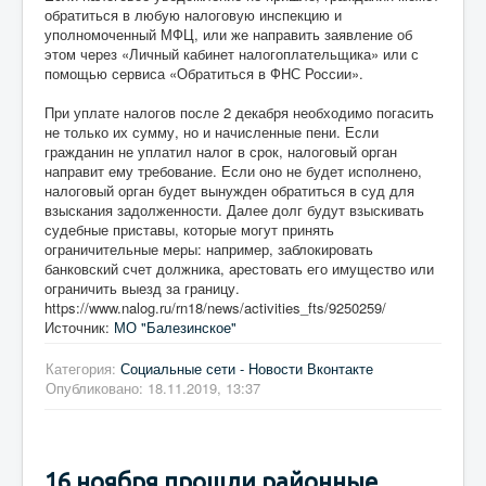
обратиться в любую налоговую инспекцию и
уполномоченный МФЦ, или же направить заявление об
этом через «Личный кабинет налогоплательщика» или с
помощью сервиса «Обратиться в ФНС России».
При уплате налогов после 2 декабря необходимо погасить
не только их сумму, но и начисленные пени. Если
гражданин не уплатил налог в срок, налоговый орган
направит ему требование. Если оно не будет исполнено,
налоговый орган будет вынужден обратиться в суд для
взыскания задолженности. Далее долг будут взыскивать
судебные приставы, которые могут принять
ограничительные меры: например, заблокировать
банковский счет должника, арестовать его имущество или
ограничить выезд за границу.
https://www.nalog.ru/rn18/news/activities_fts/9250259/
Источник:
МО "Балезинское"
Категория:
Социальные сети - Новости Вконтакте
Опубликовано: 18.11.2019, 13:37
16 ноября прошли районные