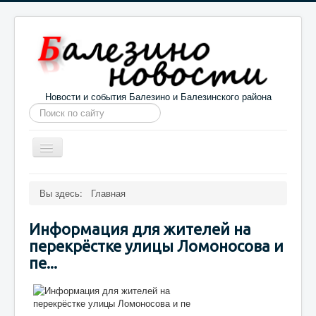
Новости и события Балезино и Балезинского района
Искать...
Toggle
Navigation
Главная
Погода в Балезино
Новости
Вы здесь:
Главная
Информация
Галерея
О проекте
Информация для жителей на
перекрёстке улицы Ломоносова и
пе...