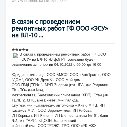
Обновлено: 03 октября 2022
В связи с проведением
ремонтных работ ГФ ООО «ЭСУ»
на ВЛ-10 ...
В связи с проведением ремонтных работ ГФ ООО
«ЭСУ» на ВЛ-10 кВ ф.5 РП Балезино будет
отключение эл. энергии 04.10.2022 с 09-00 до 16-00
Юридические лица: ООО БМСО, ООО «БалТраст», ООО
"ДОМ", ООО УК Дружба, ООО Мой дом.
ООО ПМ(ЦТП№2), МУП Энергия (кот. ДУ), д/с Родничок,
ПК «ПО» (м-н №4),
межрегионгаз, Балезинский спиртзавод (ХПП), Станция
ТЕЛЕ 2, МТС, м-н Викинг, м-н Ралида,
Спутник,м-н «Славянка», автомойка « Кит», МФЦ, ИП
Касимов М.И., ООО Воронеж-мел, ИП Рябова,
ИП Корякин, ИП Киноян, ИП Биянов, аптека №151, баня
№2, м-н "АРТ", КЦСОН, Балезинский
районный суд, ООО "УТЭК", ГРС, ООО «УК ЖКХ