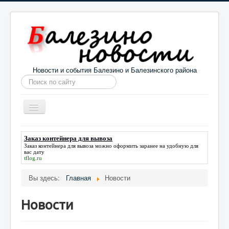
Новости и события Балезино и Балезинского района
Искать...
Toggle
Navigation
Главная
Погода в Балезино
Новости
Заказ контейнера для вывоза
Заказ контейнера для вывоза
можно оформить заранее на удобную для
Информация
Галерея
О проекте
вас дату
tflog.ru
Вы здесь:
Главная
Новости
Новости