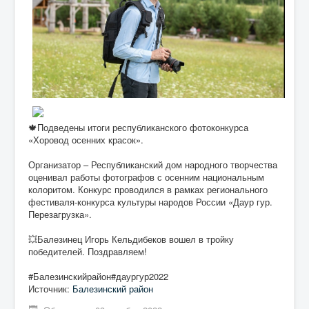
:
5
/
5
🍁Подведены итоги республиканского фотоконкурса
«Хоровод осенних красок».
Организатор – Республиканский дом народного творчества
оценивал работы фотографов с осенним национальным
колоритом. Конкурс проводился в рамках регионального
фестиваля-конкурса культуры народов России «Даур гур.
Перезагрузка».
💥Балезинец Игорь Кельдибеков вошел в тройку
победителей. Поздравляем!
#Балезинскийрайон#даургур2022
Источник:
Балезинский район