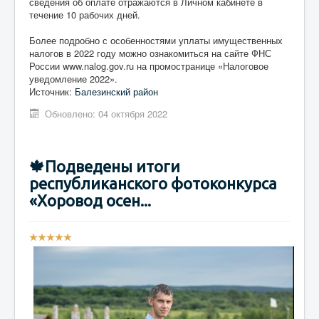
сведения об оплате отражаются в Личном кабинете в
течение 10 рабочих дней.
Более подробно с особенностями уплаты имущественных
налогов в 2022 году можно ознакомиться на сайте ФНС
России www.nalog.gov.ru на промостранице «Налоговое
уведомление 2022».
Источник:
Балезинский район
Обновлено: 04 октября 2022
🍁Подведены итоги
республиканского фотоконкурса
«Хоровод осен...
Р
е
й
т
и
н
г