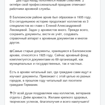
два года назад пополнился новым событием. 2
октября свой профессиональный праздник отмечают
работники архивной службы.
В Балезинском районе архив был образован в 1935 году.
Его сегодняшнюю историю продолжает коллектив из 3
специалистов во главе с Еленой Александровной
Лекомцевой. Задач у архивистов много. Прежде всего,
сохранить документы, вести их учёт, создавать
справочный аппарат к архивным документам и многое
другое.
📖Самые старые документы, хранящиеся в Балезинском
архиве, относятся к 1925 году. Сейчас архивный фонд
комплектуется документами из 69 организаций, как
муниципальных и государственных, так и частных.
Есть в архиве читальный зал, где граждане сами ищут и
изучают документы. Приезжают с этой целью из разных
городов, в прошлом году читальный зал посетили
граждане Германии.
💐От всей души поздравляем наш коллектив, ветеранов
отдела с Днём архивиста. Желаем крепкого здоровья,
творческих успехов, благополучия и всего наилучшего!