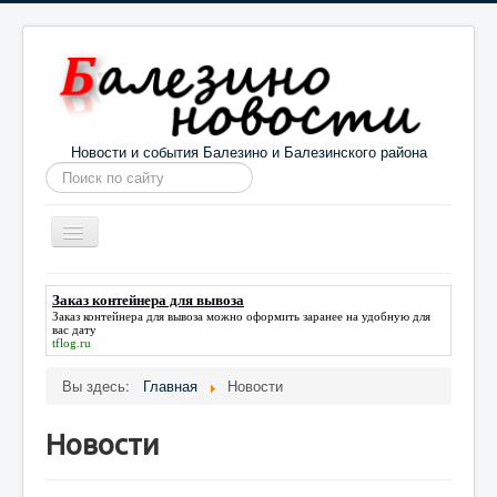
Новости и события Балезино и Балезинского района
Искать...
Toggle
Navigation
Главная
Погода в Балезино
Новости
Заказ контейнера для вывоза
Заказ контейнера для вывоза
можно оформить заранее на удобную для
Информация
Галерея
О проекте
вас дату
tflog.ru
Вы здесь:
Главная
Новости
Новости