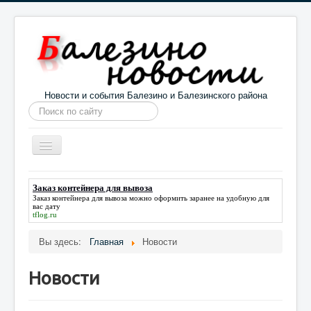
Новости и события Балезино и Балезинского района
Искать...
Toggle
Navigation
Главная
Погода в Балезино
Новости
Заказ контейнера для вывоза
Заказ контейнера для вывоза
можно оформить заранее на удобную для
Информация
Галерея
О проекте
вас дату
tflog.ru
Вы здесь:
Главная
Новости
Новости