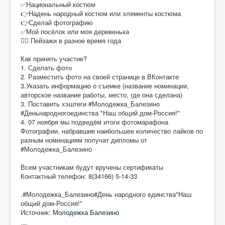
✅Национальный костюм
👉Надень народный костюм или элементы костюма
👉Сделай фотографию
✅Мой посёлок или моя деревенька
👉🏻 Пейзажи в разное время года
Как принять участие?
1. Сделать фото
2. Разместить фото на своей странице в ВКонтакте
3.Указать информацию о съемке (название номинации,
авторское название работы, место, где она сделана)
3. Поставить хэштеги #Молодежка_Балезино
#Деньнародногоединства "Наш общий дом-Россия!"
4. 07 ноября мы подведём итоги фотомарафона
Фотографии, набравшие наибольшее количество лайков по
разным номинациям получат дипломы от
#Молодежка_Балезино
Всем участникам будут вручены сертификаты
Контактный телефон: 8(34166) 5-14-33
.#Молодежка_Балезино#День народного единства"Наш
общий дом-Россия!"
Источник:
Молодежка Балезино