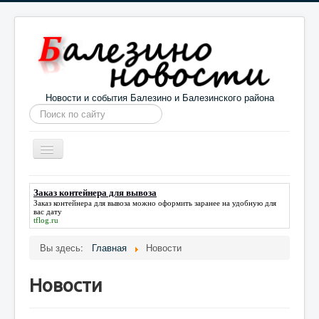
Новости и события Балезино и Балезинского района
Искать...
Toggle
Navigation
Главная
Погода в Балезино
Новости
Заказ контейнера для вывоза
Заказ контейнера для вывоза
можно оформить заранее на удобную для
Информация
Галерея
О проекте
вас дату
tflog.ru
Вы здесь:
Главная
Новости
Новости