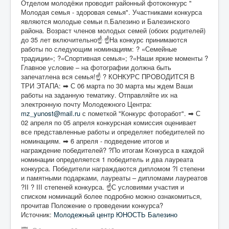
Отделом молодёжи проводит районный фотоконкурс "
Молодая семья - здоровая семья". Участниками конкурса
являются молодые семьи п.Балезино и Балезинского
района. Возраст членов молодых семей (обоих родителей)
до 35 лет включительно☝ ☝На конкурс принимаются
работы по следующим номинациям: ? «Семейные
традиции»; ?«Спортивная семья»; ?«Наши яркие моменты ?
Главное условие – на фотографии должна быть
запечатлена вся семья!☝ ? КОНКУРС ПРОВОДИТСЯ В
ТРИ ЭТАПА: ➡ С 06 марта по 30 марта мы ждем Ваши
работы на заданную тематику. Отправляйте их на
электронную почту Молодежного Центра:
mz_yunost@mail.ru
с пометкой "Конкурс фоторабот". ➡ С
02 апреля по 05 апреля конкурсная комиссия оценивает
все представленные работы и определяет победителей по
номинациям. ➡ 6 апреля - подведение итогов и
награждение победителей? ?По итогам Конкурса в каждой
номинации определяется 1 победитель и два лауреата
конкурса. Победители награждаются дипломом ?I cтепени
и памятными подарками, лауреаты – дипломами лауреатов
?II ? III cтепеней конкурса. ☝С условиями участия и
списком номинаций более подробно можно ознакомиться,
прочитав Положение о проведении конкурса?
Источник:
Молодежный центр ЮНОСТЬ Балезино