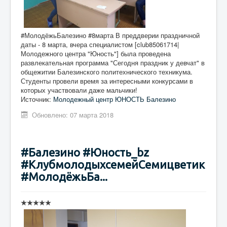
#МолодёжьБалезино #8марта В преддверии праздничной
даты - 8 марта, вчера специалистом [club85061714|
Молодежного центра "Юность"] была проведена
развлекательная программа "Сегодня праздник у девчат" в
общежитии Балезинского политехнического техникума.
Студенты провели время за интересными конкурсами в
которых участвовали даже мальчики!
Источник:
Молодежный центр ЮНОСТЬ Балезино
Обновлено: 07 марта 2018
#Балезино #Юность_bz
#КлубмолодыхсемейСемицветик
#МолодёжьБа...