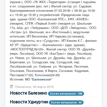
(произв.), ООО «УК ЖКХ «Территория» (станция I подъёма
и оч. сооружения (рез. пит.) Жилой сектор: ул. Садовая.
Кратковременное отключение 07.03.2018г с 09:30 до 10:00
и с 15:00 до 15:30 у потребителей: Юридические лица:
адм. здание ООО «Балезинский ЛПС», КФХ «КАНЕК»
(пекарня), СППК «Первый Хлеб» (пекарня ул. Школьная
17а, 42а), д/с «Чебурашка», ООО «ДОЛ «Звёздочка», ООО
«Астра» (ул. Школьная, м-н «Восточный»), модульная
котельная, ИП Веселкова, ИП Чиркова (остановка),
отделение почты, м-н «Сундучок», ИП Киноян К.Г., филиал
АУ УР «Удмуртлес» - «Балезинолес» (адм. здание),
«МОСТООТРЯД №123». Жилой сектор: ООО УК «Дружба»
(мкрн. Лесобаза), ООО УК «БалТраст» (мкрн. Лесобаза),
ул. Новая, ул. Школьная, ул. Дружбы, пер. Дружбы, ул.
Береговая, ул. Складская, пер. Складской, пер.
Лесобазовский, ул. Озёрная. ул. Янтарная, Песочная,
Ольховая, Поселковая, 8 Марта, Сосновая, Кедровая,
Пихтовая(17-22), Колхозная(24-29)
Источник:
МО "Балезинское"
Обновлено: 06 марта 2018
Новости Балезино
Кол-во материалов: 188
Новости Удмуртии
Кол-во материалов: 40