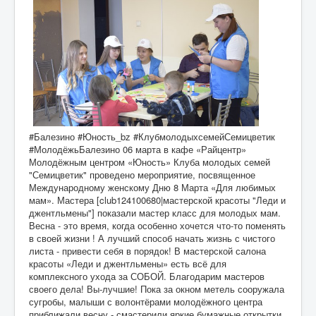
#Балезино #Юность_bz #КлубмолодыхсемейСемицветик
#МолодёжьБалезино 06 марта в кафе «Райцентр»
Молодёжным центром «Юность» Клуба молодых семей
"Семицветик" проведено мероприятие, посвященное
Международному женскому Дню 8 Марта «Для любимых
мам». Мастера [club124100680|мастерской красоты "Леди и
джентльмены"] показали мастер класс для молодых мам.
Весна - это время, когда особенно хочется что-то поменять
в своей жизни ! А лучший способ начать жизнь с чистого
листа - привести себя в порядок! В мастерской салона
красоты «Леди и джентльмены» есть всё для
комплексного ухода за СОБОЙ. Благодарим мастеров
своего дела! Вы-лучшие! Пока за окном метель сооружала
сугробы, малыши с волонтёрами молодёжного центра
приближали весну - смастерили яркие бумажные открытки