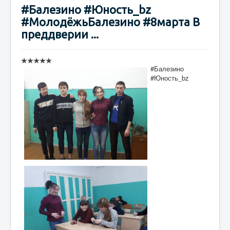
#Балезино #Юность_bz
#МолодёжьБалезино #8марта В
преддверии ...
#Балезино
#Юность_bz