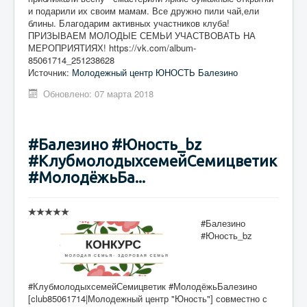
и подарили их своим мамам. Все дружно пили чай,ели
блины. Благодарим активных участников клуба!
ПРИЗЫВАЕМ МОЛОДЫЕ СЕМЬИ УЧАСТВОВАТЬ НА
МЕРОПРИЯТИЯХ! https://vk.com/album-
85061714_251238628
Источник:
Молодежный центр ЮНОСТЬ Балезино
Обновлено: 07 марта 2018
#Балезино #Юность_bz
#КлубмолодыхсемейСемицветик
#МолодёжьБа...
#Балезино
#Юность_bz
#КлубмолодыхсемейСемицветик #МолодёжьБалезино
[club85061714|Молодежный центр "Юность"] совместно с