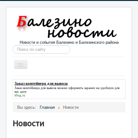
Новости и события Балезино и Балезинского района
Искать...
Toggle
Navigation
Главная
Погода в Балезино
Новости
Заказ контейнера для вывоза
Заказ контейнера для вывоза
можно оформить заранее на удобную для
Информация
Галерея
О проекте
вас дату
tflog.ru
Вы здесь:
Главная
Новости
Новости