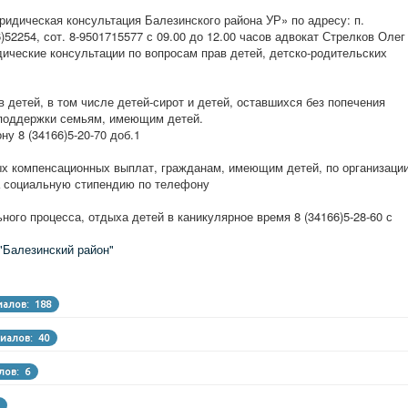
идическая консультация Балезинского района УР» по адресу: п.
6)52254, сот. 8-9501715577 с 09.00 до 12.00 часов адвокат Стрелков Олег
ческие консультации по вопросам прав детей, детско-родительских
в детей, в том числе детей-сирот и детей, оставшихся без попечения
 поддержки семьям, имеющим детей.
у 8 (34166)5-20-70 доб.1
ных компенсационных выплат, гражданам, имеющим детей, по организаци
а социальную стипендию по телефону
ного процесса, отдыха детей в каникулярное время 8 (34166)5-28-60 с
"Балезинский район"
иалов: 188
иалов: 40
лов: 6