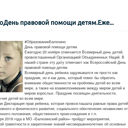
День правовой помощи детям.Еже...
#ОбразованиеБалезино
День правовой помощи детям.
Ежегодно 20 ноября отмечается Всемирный день детей,
провозглашенный Организацией Объединенных Наций. В
нашей стране эту дату отмечают как Всероссийский День
правовой помощи детям.
Всемирный день ребенка задумывался не просто как
праздник, но и как день, который помог бы обратить
внимание общественности на проблемы детей во всем
мире, а также на взаимопонимание между миром детей и
миром взрослых. Праздник посвящен деятельности,
учия детей во всем мире.
ая Декларация прав ребенка, которая провозглашала равные права детей
ховного и физического развития, социального обеспечения независимо от
енного положения, общественного происхождения и т.п.
ря 2019 года в МО «Балезинский район» пройдут мероприятия,
й грамотности и закрепление знаний несовершеннолетних об основных