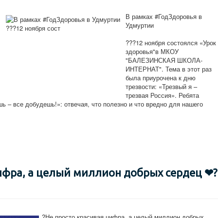
В рамках #ГодЗдоровья в
Удмуртии
???12 ноября состоялся «Урок
здоровья"в МКОУ
"БАЛЕЗИНСКАЯ ШКОЛА-
ИНТЕРНАТ". Тема в этот раз
была приурочена к дню
трезвости: «Трезвый я –
трезвая Россия». Ребята
ь – все добудешь!»: отвечая, что полезно и что вредно для нашего
цифра, а целый миллион добрых сердец ❤?
?Не просто красивая цифра, а целый миллион добрых