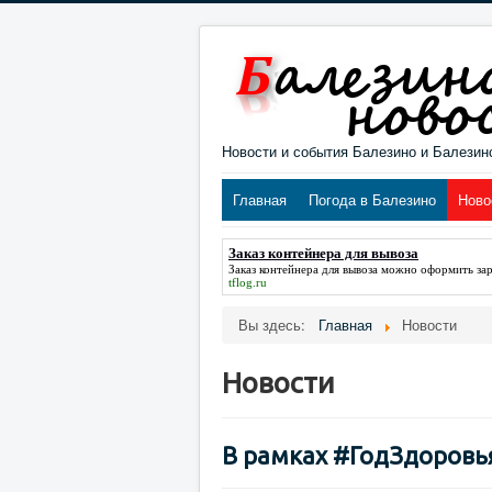
Новости и события Балезино и Балезин
Главная
Погода в Балезино
Ново
Заказ контейнера для вывоза
Заказ контейнера для вывоза
можно оформить зара
tflog.ru
Вы здесь:
Главная
Новости
Новости
В рамках #ГодЗдоровья 