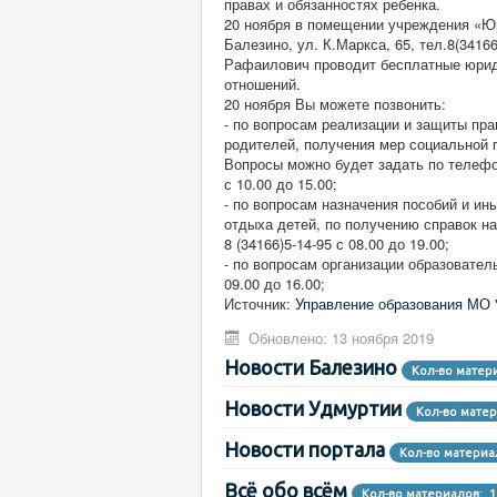
правах и обязанностях ребенка.
20 ноября в помещении учреждения «Юр
Балезино, ул. К.Маркса, 65, тел.8(3416
Рафаилович проводит бесплатные юриди
отношений.
20 ноября Вы можете позвонить:
- по вопросам реализации и защиты пра
родителей, получения мер социальной
Вопросы можно будет задать по телефон
с 10.00 до 15.00;
- по вопросам назначения пособий и и
отдыха детей, по получению справок н
8 (34166)5-14-95 с 08.00 до 19.00;
- по вопросам организации образователь
09.00 до 16.00;
Источник:
Управление образования МО 
Обновлено: 13 ноября 2019
Новости Балезино
Кол-во матер
Новости Удмуртии
Кол-во матер
Новости портала
Кол-во материа
Всё обо всём
Кол-во материалов: 1