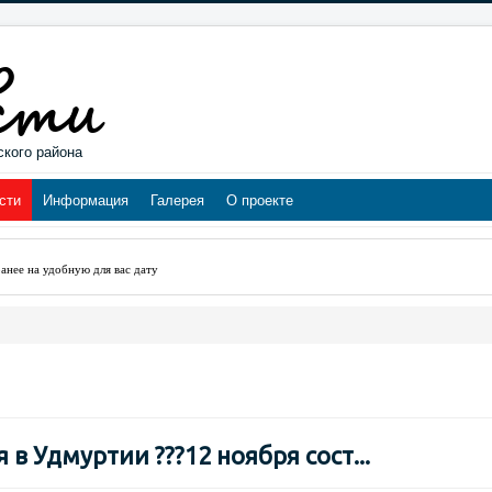
ского района
сти
Информация
Галерея
О проекте
нее на удобную для вас дату
в Удмуртии ???12 ноября сост...