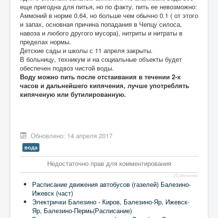
еще пригодна для питья, но по факту, пить ее невозможно:
Аммоний в норме 0.64, но больше чем обычно 0.1 ( от этого
и запах, основная причина попадания в Чепцу силоса,
навоза и любого другого мусора), нитриты и нитраты в
пределах нормы.
Детские сады и школы с 11 апреля закрыты.
В больницу, техникум и на социальные объекты будет
обеспечен подвоз чистой воды.
В
оду можно пить после отстаивания в течении 2-х
часов и дальнейшего кипячения, лучше употреблять
кипяченую или бутилированную.
Обновлено: 14 апреля 2017
вода
Недостаточно прав для комментирования
JComments
Расписание движения автобусов (газелей) Балезино-
Ижевск (част)
Электрички Балезино - Киров, Балезино-Яр, Ижевск-
Яр, Балезино-Пермь(Расписание)