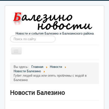
Новости и события Балезино и Балезинского района
Искать...
Toggle
Navigation
Главная
Погода в Балезино
Новости
Вы здесь:
Главная
Новости
Новости Балезино
Информация
Галерея
О проекте
Губит людей вода или опять проблемы с водой в
Балезино
Новости Балезино