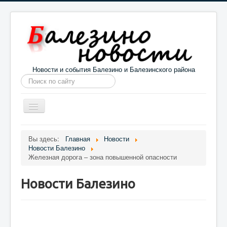
Новости и события Балезино и Балезинского района
Искать...
Toggle
Navigation
Главная
Погода в Балезино
Новости
Вы здесь:
Главная
Новости
Новости Балезино
Информация
Галерея
О проекте
Железная дорога – зона повышенной опасности
Новости Балезино