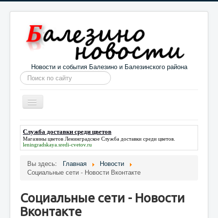
Новости и события Балезино и Балезинского района
Искать...
Toggle
Navigation
Главная
Погода в Балезино
Новости
Служба доставки среди цветов
Магазины цветов Ленинградское
Служба доставки среди цветов
.
Информация
Галерея
О проекте
leningradskaya.sredi-cvetov.ru
Вы здесь:
Главная
Новости
Социальные сети - Новости Вконтакте
Социальные сети - Новости
Вконтакте