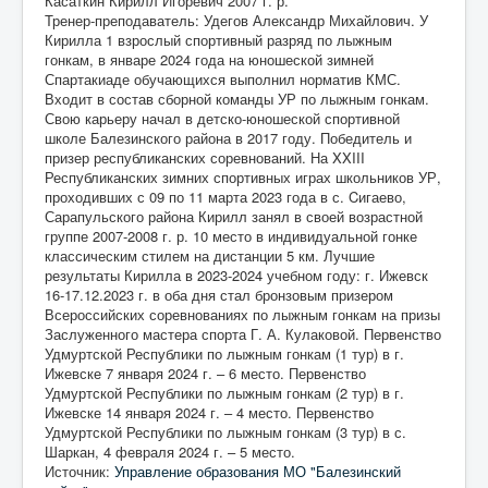
Касаткин Кирилл Игоревич 2007 г. р.
Тренер-преподаватель: Удегов Александр Михайлович. У
Кирилла 1 взрослый спортивный разряд по лыжным
гонкам, в январе 2024 года на юношеской зимней
Спартакиаде обучающихся выполнил норматив КМС.
Входит в состав сборной команды УР по лыжным гонкам.
Свою карьеру начал в детско-юношеской спортивной
школе Балезинского района в 2017 году. Победитель и
призер республиканских соревнований. На XXIII
Республиканских зимних спортивных играх школьников УР,
проходивших с 09 по 11 марта 2023 года в с. Cигаево,
Сарапульского района Кирилл занял в своей возрастной
группе 2007-2008 г. р. 10 место в индивидуальной гонке
классическим стилем на дистанции 5 км. Лучшие
результаты Кирилла в 2023-2024 учебном году: г. Ижевск
16-17.12.2023 г. в оба дня стал бронзовым призером
Всероссийских соревнованиях по лыжным гонкам на призы
Заслуженного мастера спорта Г. А. Кулаковой. Первенство
Удмуртской Республики по лыжным гонкам (1 тур) в г.
Ижевске 7 января 2024 г. – 6 место. Первенство
Удмуртской Республики по лыжным гонкам (2 тур) в г.
Ижевске 14 января 2024 г. – 4 место. Первенство
Удмуртской Республики по лыжным гонкам (3 тур) в с.
Шаркан, 4 февраля 2024 г. – 5 место.
Источник:
Управление образования МО "Балезинский