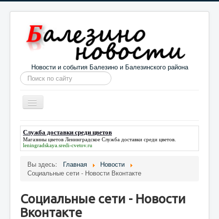
Новости и события Балезино и Балезинского района
Искать...
Toggle
Navigation
Главная
Погода в Балезино
Новости
Служба доставки среди цветов
Магазины цветов Ленинградское
Служба доставки среди цветов
.
Информация
Галерея
О проекте
leningradskaya.sredi-cvetov.ru
Вы здесь:
Главная
Новости
Социальные сети - Новости Вконтакте
Социальные сети - Новости
Вконтакте