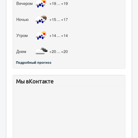
Вечером
+19
...
+19
Ночью
+15
...
+17
Утром
+14
...
+14
Днем
+20
...
+20
Подробный прогноз
Мы вКонтакте