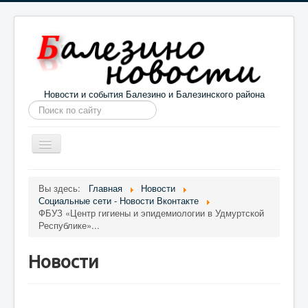
Новости и события Балезино и Балезинского района
Искать...
Toggle
Navigation
Главная
Погода в Балезино
Новости
Вы здесь:
Главная
Новости
Социальные сети - Новости Вконтакте
Информация
Галерея
О проекте
ФБУЗ «Центр гигиены и эпидемиологии в Удмуртской
Республике»...
Новости