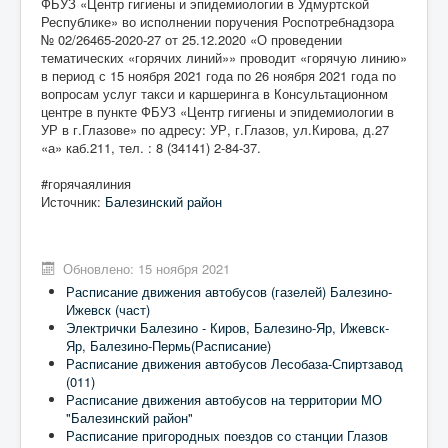
ФБУЗ «Центр гигиены и эпидемиологии в Удмуртской
Республике» во исполнении поручения Роспотребнадзора
№ 02/26465-2020-27 от 25.12.2020 «О проведении
тематических «горячих линий»» проводит «горячую линию»
в период с 15 ноября 2021 года по 26 ноября 2021 года по
вопросам услуг такси и каршеринга в Консультационном
центре в пункте ФБУЗ «Центр гигиены и эпидемиологии в
УР в г.Глазове» по адресу: УР, г.Глазов, ул.Кирова, д.27
«а» каб.211, тел. : 8 (34141) 2-84-37.
#горячаялиния
Источник:
Балезинский район
Обновлено: 15 ноября 2021
Расписание движения автобусов (газелей) Балезино-
Ижевск (част)
Электрички Балезино - Киров, Балезино-Яр, Ижевск-
Яр, Балезино-Пермь(Расписание)
Расписание движения автобусов Лесобаза-Спиртзавод
(011)
Расписание движения автобусов на территории МО
"Балезинский район"
Расписание пригородных поездов со станции Глазов