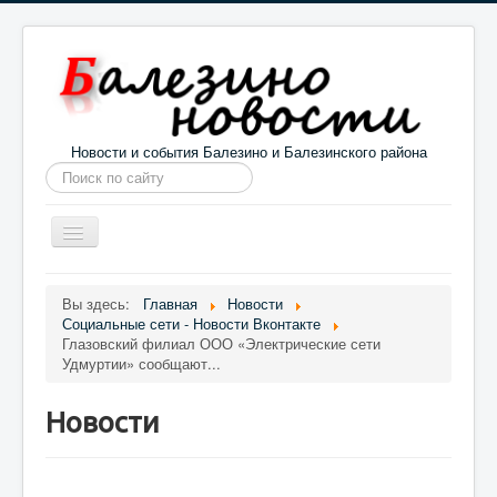
Новости и события Балезино и Балезинского района
Искать...
Toggle
Navigation
Главная
Погода в Балезино
Новости
Вы здесь:
Главная
Новости
Социальные сети - Новости Вконтакте
Информация
Галерея
О проекте
Глазовский филиал ООО «Электрические сети
Удмуртии» сообщают...
Новости