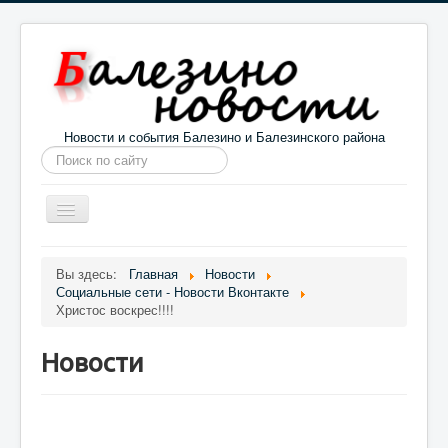
Новости и события Балезино и Балезинского района
Искать...
Toggle
Navigation
Главная
Погода в Балезино
Новости
Вы здесь:
Главная
Новости
Социальные сети - Новости Вконтакте
Информация
Галерея
О проекте
Христос воскрес!!!!
Новости