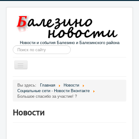
Новости и события Балезино и Балезинского района
Искать...
Toggle
Navigation
Главная
Погода в Балезино
Новости
Вы здесь:
Главная
Новости
Социальные сети - Новости Вконтакте
Информация
Галерея
О проекте
Большое спасибо за участие! ?
Новости