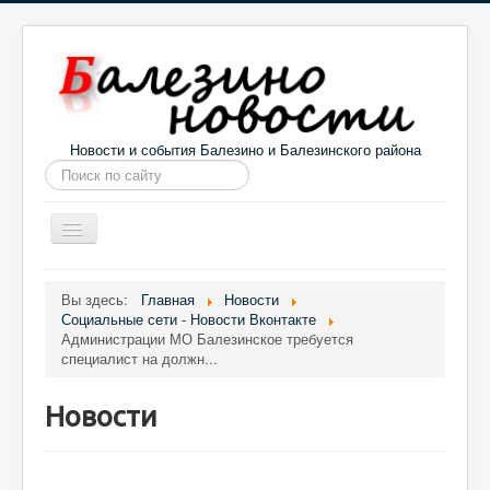
Новости и события Балезино и Балезинского района
Искать...
Toggle
Navigation
Главная
Погода в Балезино
Новости
Вы здесь:
Главная
Новости
Социальные сети - Новости Вконтакте
Информация
Галерея
О проекте
Администрации МО Балезинское требуется
специалист на должн...
Новости