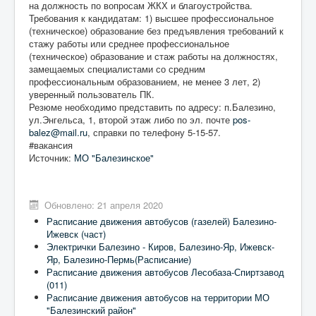
на должность по вопросам ЖКХ и благоустройства.
Требования к кандидатам: 1) высшее профессиональное
(техническое) образование без предъявления требований к
стажу работы или среднее профессиональное
(техническое) образование и стаж работы на должностях,
замещаемых специалистами со средним
профессиональным образованием, не менее 3 лет, 2)
уверенный пользователь ПК.
Резюме необходимо представить по адресу: п.Балезино,
ул.Энгельса, 1, второй этаж либо по эл. почте
pos-
balez@mail.ru
, справки по телефону 5-15-57.
#вакансия
Источник:
МО "Балезинское"
Обновлено: 21 апреля 2020
Расписание движения автобусов (газелей) Балезино-
Ижевск (част)
Электрички Балезино - Киров, Балезино-Яр, Ижевск-
Яр, Балезино-Пермь(Расписание)
Расписание движения автобусов Лесобаза-Спиртзавод
(011)
Расписание движения автобусов на территории МО
"Балезинский район"