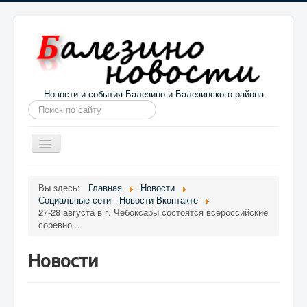
Новости и события Балезино и Балезинского района
Искать...
Toggle
Navigation
Главная
Погода в Балезино
Новости
Вы здесь:
Главная
Новости
Социальные сети - Новости Вконтакте
Информация
Галерея
О проекте
27-28 августа в г. Чебоксары состоятся всероссийские
соревно...
Новости