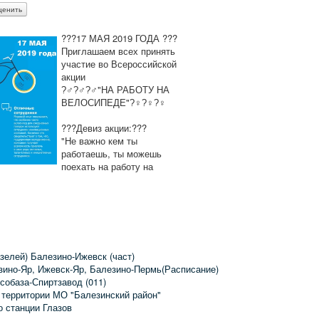
???17 МАЯ 2019 ГОДА ???
Приглашаем всех принять
участие во Всероссийской
акции
?‍♂?‍♂?‍♂"НА РАБОТУ НА
ВЕЛОСИПЕДЕ"?‍♀?‍♀?‍♀
???Девиз акции:???
"Не важно кем ты
работаешь, ты можешь
поехать на работу на
зелей) Балезино-Ижевск (част)
зино-Яр, Ижевск-Яр, Балезино-Пермь(Расписание)
собаза-Спиртзавод (011)
 территории МО "Балезинский район"
о станции Глазов