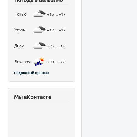
Ночью
+16
...
+17
Утром
+17
...
+17
Днем
+26
...
+26
Вечером
+23
...
+23
Подробный прогноз
Мы вКонтакте