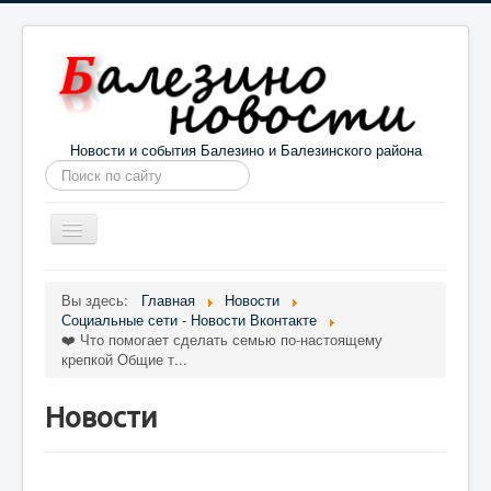
Новости и события Балезино и Балезинского района
Искать...
Toggle
Navigation
Главная
Погода в Балезино
Новости
Вы здесь:
Главная
Новости
Социальные сети - Новости Вконтакте
Информация
Галерея
О проекте
❤️ Что помогает сделать семью по-настоящему
крепкой Общие т...
Новости