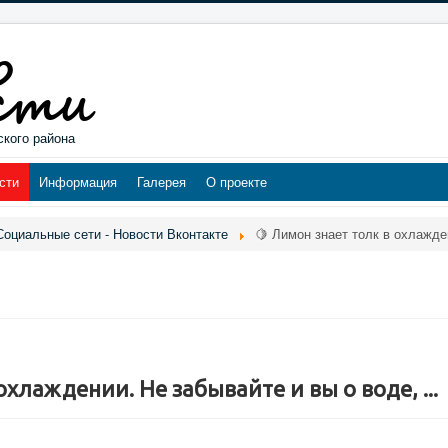
ского района
сти
Информация
Галерея
О проекте
Социальные сети - Новости Вконтакте
🍋 Лимон знает толк в охлажден
охлаждении. Не забывайте и вы о воде, ...