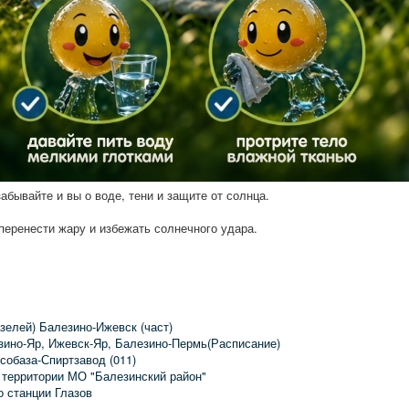
абывайте и вы о воде, тени и защите от солнца.
 перенести жару и избежать солнечного удара.
зелей) Балезино-Ижевск (част)
зино-Яр, Ижевск-Яр, Балезино-Пермь(Расписание)
собаза-Спиртзавод (011)
 территории МО "Балезинский район"
о станции Глазов