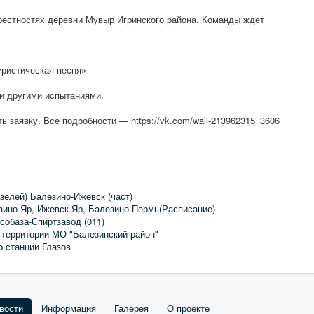
крестностях деревни Мувыр Игринского района. Команды ждет
уристическая песня»
 и другими испытаниями.
ь заявку. Все подробности — https://vk.com/wall-213962315_3606
зелей) Балезино-Ижевск (част)
зино-Яр, Ижевск-Яр, Балезино-Пермь(Расписание)
собаза-Спиртзавод (011)
 территории МО "Балезинский район"
о станции Глазов
вости
Информация
Галерея
О проекте