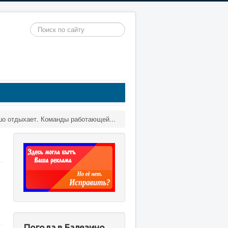
Искать...
ошо отдыхает. Команды работающей...
Погода в Балезино