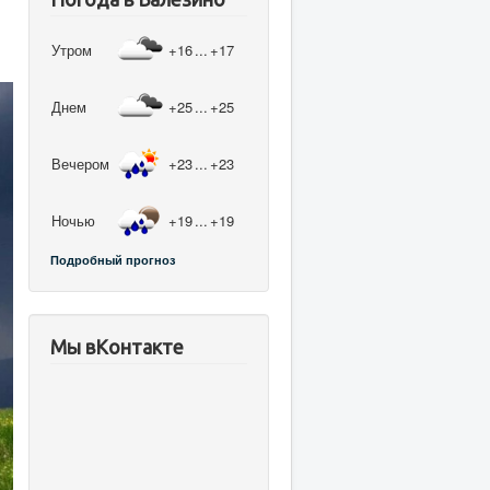
Утром
+16
...
+17
Днем
+25
...
+25
Вечером
+23
...
+23
Ночью
+19
...
+19
Подробный прогноз
Мы вКонтакте