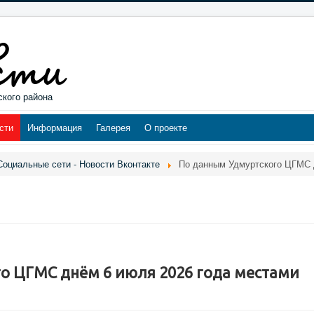
ского района
сти
Информация
Галерея
О проекте
Социальные сети - Новости Вконтакте
По данным Удмуртского ЦГМС д
о ЦГМС днём 6 июля 2026 года местами