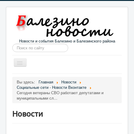
Новости и события Балезино и Балезинского района
Искать...
Toggle
Navigation
Главная
Погода в Балезино
Новости
Вы здесь:
Главная
Новости
Социальные сети - Новости Вконтакте
Информация
Галерея
О проекте
Сегодня ветераны СВО работают депутатами и
муниципальными сл...
Новости