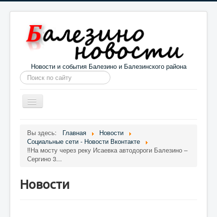
Новости и события Балезино и Балезинского района
Искать...
Toggle
Navigation
Главная
Погода в Балезино
Новости
Вы здесь:
Главная
Новости
Социальные сети - Новости Вконтакте
Информация
Галерея
О проекте
‼На мосту через реку Исаевка автодороги Балезино –
Сергино 3...
Новости