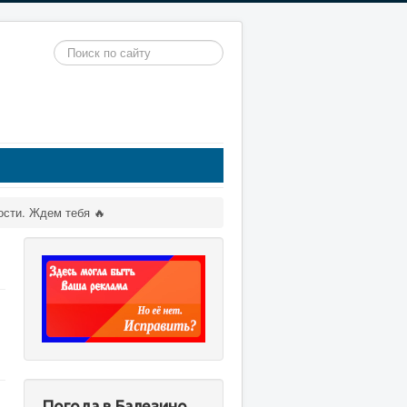
Искать...
ости. Ждем тебя 🔥
Погода в Балезино