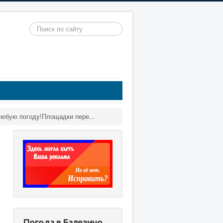
Искать...
любую погоду!Площадки пере...
Погода в Балезино