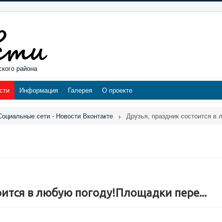
ского района
сти
Информация
Галерея
О проекте
Социальные сети - Новости Вконтакте
Друзья, праздник состоится в 
оится в любую погоду!Площадки пере...