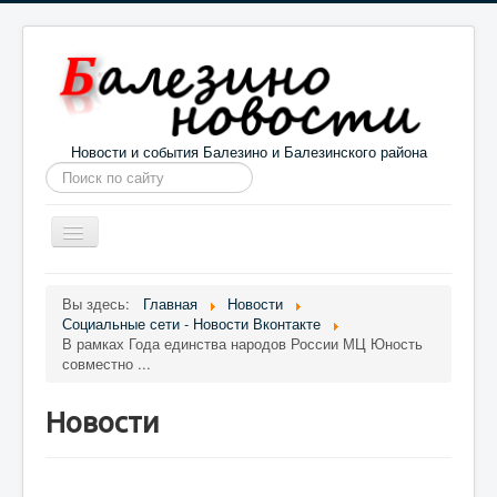
Новости и события Балезино и Балезинского района
Искать...
Toggle
Navigation
Главная
Погода в Балезино
Новости
Вы здесь:
Главная
Новости
Социальные сети - Новости Вконтакте
Информация
Галерея
О проекте
В рамках Года единства народов России МЦ Юность
совместно ...
Новости