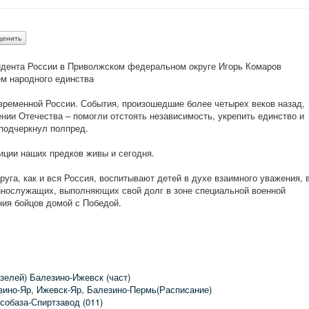
дента России в Приволжском федеральном округе Игорь Комаров
м народного единства
овременной России. События, произошедшие более четырех веков назад,
нии Отечества – помогли отстоять независимость, укрепить единство и
 подчеркнул полпред.
иции наших предков живы и сегодня.
га, как и вся Россия, воспитывают детей в духе взаимного уважения, 
ннослужащих, выполняющих свой долг в зоне специальной военной
ния бойцов домой с Победой.
зелей) Балезино-Ижевск (част)
зино-Яр, Ижевск-Яр, Балезино-Пермь(Расписание)
собаза-Спиртзавод (011)