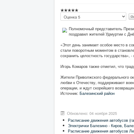
Пожалуйста,
оцените
Полномочный представитель Прези
поздравил жителей Удмуртии с Днё
«Этот день занимает особое место в с
стали поворотным моментом в становле
сохранить целостность государства», -
Игорь Комаров также отметил, что трад
Жители Приволжского федерального окру
любви к Отечеству, поддерживают вое
операции, и ждут скорейшего возвраще
Источник:
Балезинский район
Обновлено: 04 ноября 2025
Расписание движения автобусов (га
Электрички Балезино - Киров, Бале
Расписание движения автобусов Ле