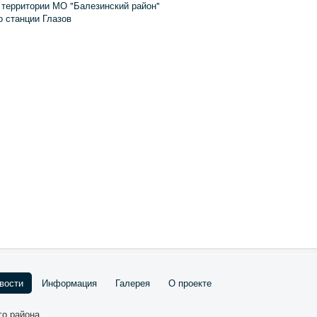
 территории МО "Балезинский район"
о станции Глазов
вости
Информация
Галерея
О проекте
го района