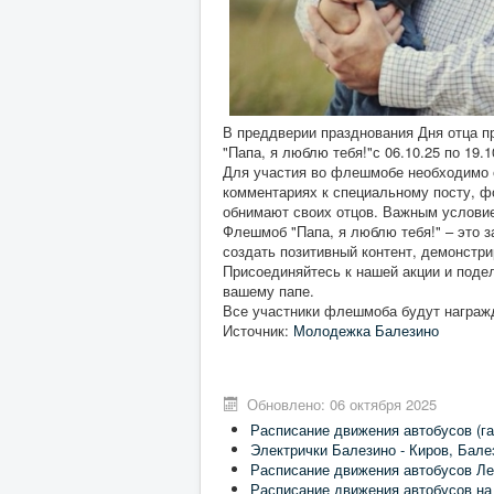
В преддверии празднования Дня отца 
"Папа, я люблю тебя!"с 06.10.25 по 19.1
Для участия во флешмобе необходимо о
комментариях к специальному посту, ф
обнимают своих отцов. Важным условие
Флешмоб "Папа, я люблю тебя!" – это з
создать позитивный контент, демонстр
Присоединяйтесь к нашей акции и поде
вашему папе.
Все участники флешмоба будут награж
Источник:
Молодежка Балезино
Обновлено: 06 октября 2025
Расписание движения автобусов (га
Электрички Балезино - Киров, Бале
Расписание движения автобусов Ле
Расписание движения автобусов на