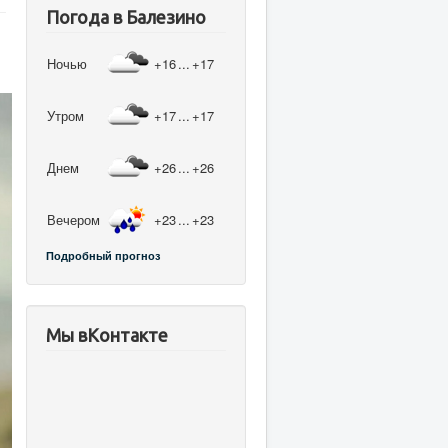
Погода в Балезино
Ночью
+16
...
+17
Утром
+17
...
+17
Днем
+26
...
+26
Вечером
+23
...
+23
Подробный прогноз
Мы вКонтакте