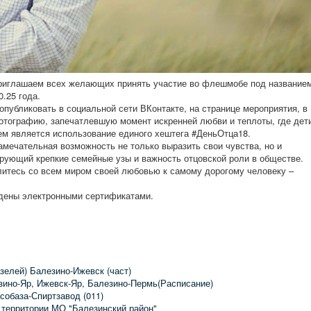
приглашаем всех желающих принять участие во флешмобе под название
0.25 года.
публиковать в социальной сети ВКонтакте, на странице мероприятия, в
отографию, запечатлевшую момент искренней любви и теплоты, где дет
м является использование единого хештега #ДеньОтца18.
амечательная возможность не только выразить свои чувства, но и
ирующий крепкие семейные узы и важность отцовской роли в обществе.
литесь со всем миром своей любовью к самому дорогому человеку –
дены электронными сертификатами.
зелей) Балезино-Ижевск (част)
зино-Яр, Ижевск-Яр, Балезино-Пермь(Расписание)
собаза-Спиртзавод (011)
 территории МО "Балезинский район"