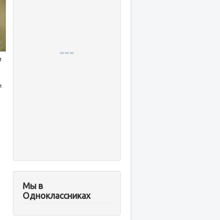
м
и
Мы в
Одноклассниках