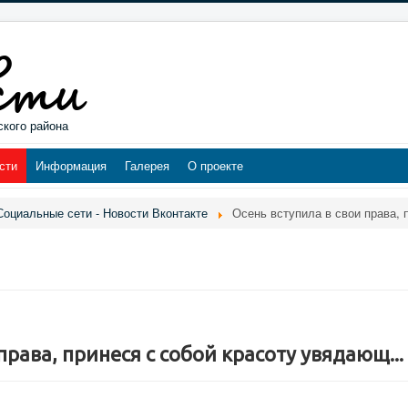
ского района
сти
Информация
Галерея
О проекте
Социальные сети - Новости Вконтакте
Осень вступила в свои права, 
права, принеся с собой красоту увядающ...