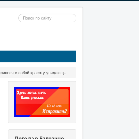
Искать...
принеся с собой красоту увядающ...
Погода в Балезино