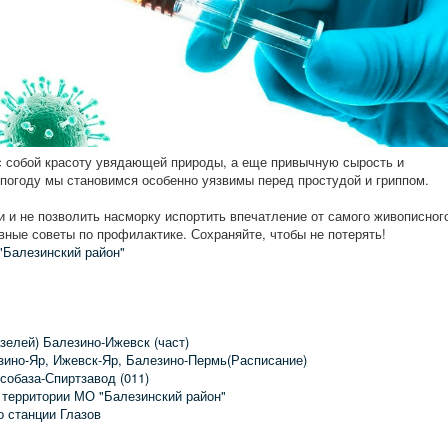
 с собой красоту увядающей природы, а еще привычную сырость и
погоду мы становимся особенно уязвимы перед простудой и гриппом.
 и не позволить насморку испортить впечатление от самого живописног
вные советы по профилактике. Сохраняйте, чтобы не потерять!
"Балезинский район"
зелей) Балезино-Ижевск (част)
зино-Яр, Ижевск-Яр, Балезино-Пермь(Расписание)
собаза-Спиртзавод (011)
 территории МО "Балезинский район"
о станции Глазов