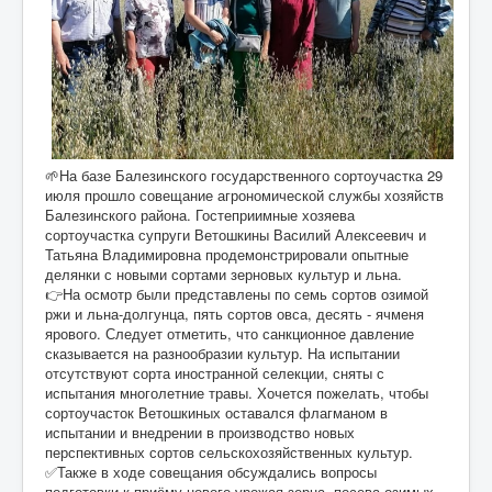
🌱На базе Балезинского государственного сортоучастка 29
июля прошло совещание агрономической службы хозяйств
Балезинского района. Гостеприимные хозяева
сортоучастка супруги Ветошкины Василий Алексеевич и
Татьяна Владимировна продемонстрировали опытные
делянки с новыми сортами зерновых культур и льна.
👉На осмотр были представлены по семь сортов озимой
ржи и льна-долгунца, пять сортов овса, десять - ячменя
ярового. Следует отметить, что санкционное давление
сказывается на разнообразии культур. На испытании
отсутствуют сорта иностранной селекции, сняты с
испытания многолетние травы. Хочется пожелать, чтобы
сортоучасток Ветошкиных оставался флагманом в
испытании и внедрении в производство новых
перспективных сортов сельскохозяйственных культур.
✅Также в ходе совещания обсуждались вопросы
подготовки к приёму нового урожая зерна, посева озимых