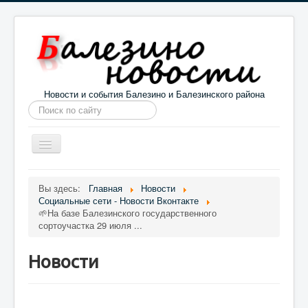
Новости и события Балезино и Балезинского района
Искать...
Toggle
Navigation
Главная
Погода в Балезино
Новости
Вы здесь:
Главная
Новости
Социальные сети - Новости Вконтакте
Информация
Галерея
О проекте
🌱На базе Балезинского государственного
сортоучастка 29 июля ...
Новости