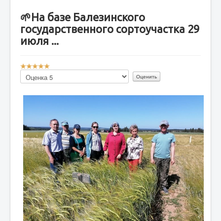
🌱На базе Балезинского
государственного сортоучастка 29
июля ...
Р
е
Пожалуйста,
й
оцените
т
и
н
г
:
5
/
5