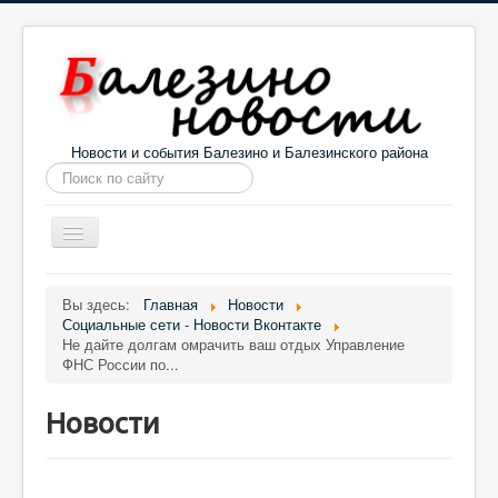
Новости и события Балезино и Балезинского района
Искать...
Toggle
Navigation
Главная
Погода в Балезино
Новости
Вы здесь:
Главная
Новости
Социальные сети - Новости Вконтакте
Информация
Галерея
О проекте
Не дайте долгам омрачить ваш отдых Управление
ФНС России по...
Новости