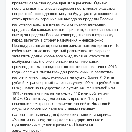
провести свое свободное время за рубежом. Однако
неоплаченная налоговая задолженность может оказаться
неприятной неожиданностью для будущих отдыхающих и
стать причиной ограничения выезда за пределы России,
наложения ареста и внезапного списания денежных
средств с банковских счетов. При этом, снятие запрета на
выезд за пределы России непосредственно в аэропорту
перед вылетом в страну назначения – невозможно.
Процедура снятия ограничения займет немало времени. Во
избежание таких последствий рекомендуется заранее
заплатить долги, кроме того убедиться об отсутствии
возбужденных (не оконченных) исполнительных
производств, для сведения: по состоянию на 1 июня 2018
года более 472 тысяч граждан республики не заплатили
налоги и имеют задолженность на сумму более 746 млн
рублей: •транспортный налог на сумму 490 млн рублей или
66%; •налог на имущество на сумму 143 млн рублей или
19%; •земельный налог на сумму 112 млн рублей или
16%». Оплатить задолженность просто и быстро с
помощью электронных сервисов: •на сайте Налоговой
службы с помощью сервиса «Личный кабинет
налогоплательщика для физических лиц» или сервиса
«Заплати налоги»; •на портале государственных и
муниципальных услуг в разделе «Налоговая
задолженность».