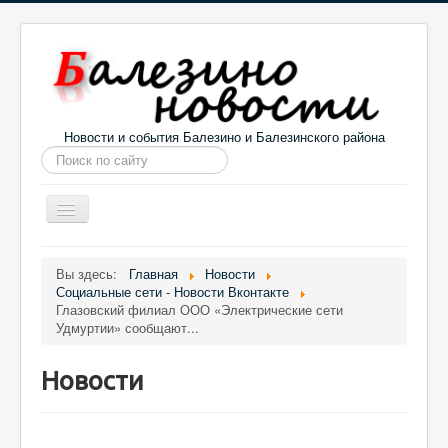
Новости и события Балезино и Балезинского района
Искать...
Toggle
Navigation
Главная
Погода в Балезино
Новости
Вы здесь:
Главная
Новости
Социальные сети - Новости Вконтакте
Информация
Галерея
О проекте
Глазовский филиал ООО «Электрические сети
Удмуртии» сообщают...
Новости