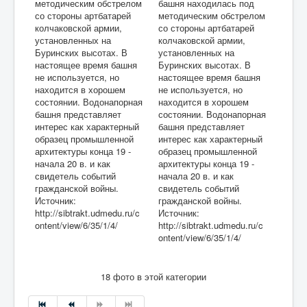
методическим обстрелом
башня находилась под
со стороны артбатарей
методическим обстрелом
колчаковской армии,
со стороны артбатарей
установленных на
колчаковской армии,
Буринских высотах. В
установленных на
настоящее время башня
Буринских высотах. В
не используется, но
настоящее время башня
находится в хорошем
не используется, но
состоянии. Водонапорная
находится в хорошем
башня представляет
состоянии. Водонапорная
интерес как характерный
башня представляет
образец промышленной
интерес как характерный
архитектуры конца 19 -
образец промышленной
начала 20 в. и как
архитектуры конца 19 -
свидетель событий
начала 20 в. и как
гражданской войны.
свидетель событий
Источник:
гражданской войны.
http://sibtrakt.udmedu.ru/c
Источник:
ontent/view/6/35/1/4/
http://sibtrakt.udmedu.ru/c
ontent/view/6/35/1/4/
18 фото в этой категории