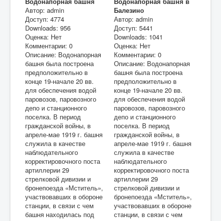
Водонапорная башня
Водонапорная башня в
Автор: admin
Балезино
Доступ: 4774
Автор: admin
Downloads: 956
Доступ: 5441
Оценка: Нет
Downloads: 1041
Комментарии: 0
Оценка: Нет
Описание: Водонапорная
Комментарии: 0
башня была построена
Описание: Водонапорная
предположительно в
башня была построена
конце 19-начале 20 вв.
предположительно в
для обеспечения водой
конце 19-начале 20 вв.
паровозов, паровозного
для обеспечения водой
депо и станционного
паровозов, паровозного
поселка. В период
депо и станционного
гражданской войны, в
поселка. В период
апреле-мае 1919 г. башня
гражданской войны, в
служила в качестве
апреле-мае 1919 г. башня
наблюдательного
служила в качестве
корректировочного поста
наблюдательного
артиллерии 29
корректировочного поста
стрелковой дивизии и
артиллерии 29
бронепоезда «Мститель»,
стрелковой дивизии и
участвовавших в обороне
бронепоезда «Мститель»,
станции, в связи с чем
участвовавших в обороне
башня находилась под
станции, в связи с чем