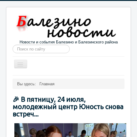
Новости и события Балезино и Балезинского района
Искать...
Toggle
Navigation
Главная
Погода в Балезино
Новости
Вы здесь:
Главная
Информация
Галерея
О проекте
🎉 В пятницу, 24 июля,
молодежный центр Юность снова
встреч...